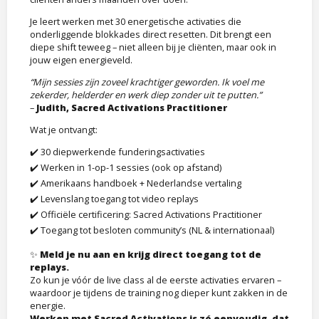
Je leert werken met 30 energetische activaties die
onderliggende blokkades direct resetten. Dit brengt een
diepe shift teweeg – niet alleen bij je cliënten, maar ook in
jouw eigen energieveld.
“Mijn sessies zijn zoveel krachtiger geworden. Ik voel me
zekerder, helderder en werk diep zonder uit te putten.”
–
Judith, Sacred Activations Practitioner
Wat je ontvangt:
✔️ 30 diepwerkende funderingsactivaties
✔️ Werken in 1-op-1 sessies (ook op afstand)
✔️ Amerikaans handboek + Nederlandse vertaling
✔️ Levenslang toegang tot video replays
✔️ Officiële certificering: Sacred Activations Practitioner
✔️ Toegang tot besloten community’s (NL & internationaal)
✨
Meld je nu aan en krijg direct toegang tot de
replays.
Zo kun je vóór de live class al de eerste activaties ervaren –
waardoor je tijdens de training nog dieper kunt zakken in de
energie.
Werken met Sacred Activations is zó eenvoudig, dat