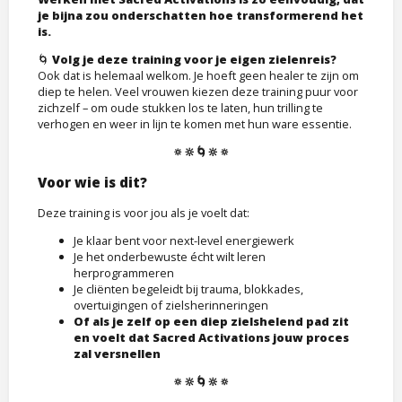
je bijna zou onderschatten hoe transformerend het
is.
🌀
Volg je deze training voor je eigen zielenreis?
Ook dat is helemaal welkom. Je hoeft geen healer te zijn om
diep te helen. Veel vrouwen kiezen deze training puur voor
zichzelf – om oude stukken los te laten, hun trilling te
verhogen en weer in lijn te komen met hun ware essentie.
🔅🔆🌀🔆🔅
Voor wie is dit?
Deze training is voor jou als je voelt dat:
Je klaar bent voor next-level energiewerk
Je het onderbewuste écht wilt leren
herprogrammeren
Je cliënten begeleidt bij trauma, blokkades,
overtuigingen of zielsherinneringen
Of als je zelf op een diep zielshelend pad zit
en voelt dat Sacred Activations jouw proces
zal versnellen
🔅🔆🌀🔆🔅