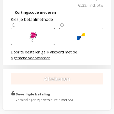
€523,-
incl. btw
Kortingscode invoeren
Kies je betaalmethode
Door te bestellen ga ik akkoord met de
algemene voorwaarden
.
Afrekenen
lock
Beveiligde betaling
Verbindingen zijn versleuteld met SSL