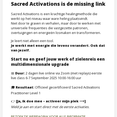
Sacred Activations is de missing link
Sacred Activations is een krachtige healingmethode die
werkt op het niveau waar ware heling plaatsvindt.
Niet door te graven in verhalen, maar door te werken met
universele frequenties die vastgezette patronen,
overtuigingen en energieën losmaken en transformeren.
Je leert niet alleen een tool.
Je werkt met energie die levens verandert. Ook dat
van jezelf.
Start nu en geef jouw werk of zielenreis een
multidimensionale upgrade
📅
Duur:
2 dagen live online via Zoom (met replays) eerste
live class 6-7 September 2025 10:00-16:00 uur
🎓
Resultaat:
Officieel gecertificeerd Sacred Activations
Practitioner Level 1
👉
[Ja, ik doe mee – activeer mijn plek ⟶]
Meld je aan en start direct met de eerste activaties.
BEZOEK DE WEBPAGINA VOOR ALLE INFORMATIE