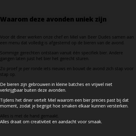
Waarom deze avonden uniek zijn
Voor dit diner werken onze chef en Miel van Beer Dudes samen aan
een menu dat volledig is afgestemd op de bieren van de avond.
Sommige gerechten ontstaan vanuit één specifiek bier. Andere
gangen laten juist het bier het gerecht sturen.
Zo proef je per ronde iets nieuws en bouwt de avond zich stap voor
stap op.
De bieren zijn gebrouwen in kleine batches en vrijwel niet
verkrijgbaar buiten deze avonden.
Tijdens het diner vertelt Miel waarom een bier precies past bij dat
moment, zodat je begrijpt hoe smaken elkaar kunnen versterken.
Alles is met de hand gemaakt.
Alles draait om creativiteit en aandacht voor smaak.