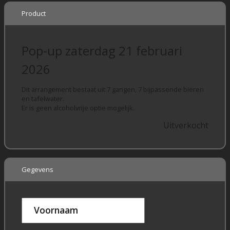
Product
Pop-up zaterdag 21 februari
2026
Dit arrangement bestaat uit 7 gangen, 7 bijpassende bieren
en tafelwater.
Er is geen alcoholvrije optie mogelijk.
Uitverkocht
Gegevens
Voornaam