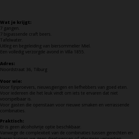
Wat je krijgt:
7 gangen.
7 bijpassende craft beers.
Tafelwater.
Uitleg en begeleiding van biersommelier Miel.
Een volledig verzorgde avond in Villa 1855.
Adres:
Noordstraat 36, Tilburg
Voor wie:
Voor fijnproevers, nieuwsgierigen en liefhebbers van goed eten.
Voor iedereen die het leuk vindt om iets te ervaren dat niet
voorspelbaar is.
Voor gasten die openstaan voor nieuwe smaken en verrassende
combinaties.
Praktisch:
Er is geen alcoholvrije optie beschikbaar.
Vanwege de complexiteit van de combinaties tussen gerechten en
bieren kunnen we geen dieetwensen of allergieën verwerken.