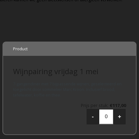
Product
Wijnpairing vrijdag 1 mei
7-gangendiner met 7 bijpassende wijnen, geselecteerd en
toegelicht door sommelier Marc Kroon. Inclusief brood,
tafelwater, koffie en thee.
Prijs per stuk
:
€117,00
-
+